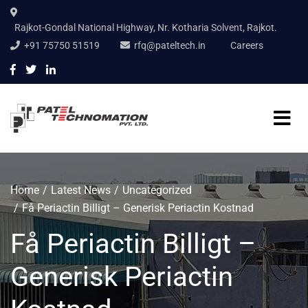
Rajkot-Gondal National Highway, Nr. Kotharia Solvent, Rajkot.
+91 75750 51519
rfq@pateltech.in
Careers
Home
Latest News
Uncategorized
Få Periactin Billigt – Generisk Periactin Kostnad
Få Periactin Billigt –
Generisk Periactin