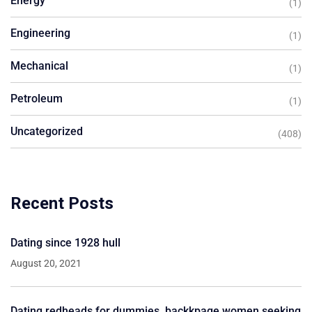
Energy
(1)
Engineering
(1)
Mechanical
(1)
Petroleum
(1)
Uncategorized
(408)
Recent Posts
Dating since 1928 hull
August 20, 2021
Dating redheads for dummies. backkpage women seeking